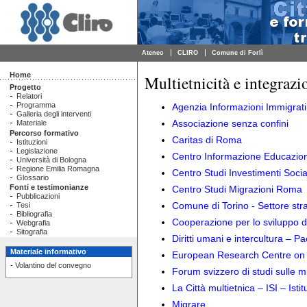
Ateneo
CLIRO
Comune di Forlì
Home
Multietnicità e integrazi
Progetto
Relatori
Programma
Agenzia Informazioni Immigrati
Galleria degli interventi
Associazione senza confini
Materiale
Percorso formativo
Caritas di Roma
Istituzioni
Legislazione
Centro Informazione Educazion
Università di Bologna
Regione Emilia Romagna
Centro Studi Investimenti Socia
Glossario
Fonti e testimonianze
Centro Studi Migrazioni Roma
Pubblicazioni
Comune di Torino - Settore str
Tesi
Bibliografia
Cooperazione per lo sviluppo d
Webgrafia
Sitografia
Diritti umani e intercultura – Pa
Materiale informativo
European Research Centre on M
-
Volantino del convegno
Forum svizzero di studi sulle m
La Città multietnica – ISI – Ist
Migrare