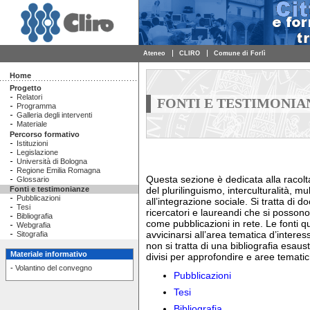
Ateneo
CLIRO
Comune di Forlì
Home
Progetto
Relatori
FONTI E TESTIMONIA
Programma
Galleria degli interventi
Materiale
Percorso formativo
Istituzioni
Legislazione
Università di Bologna
Regione Emilia Romagna
Questa sezione è dedicata alla racolt
Glossario
Fonti e testimonianze
del plurilinguismo, interculturalità, mul
Pubblicazioni
all’integrazione sociale. Si tratta di 
Tesi
ricercatori e laureandi che si posson
Bibliografia
come pubblicazioni in rete. Le fonti qu
Webgrafia
avvicinarsi all’area tematica d’intere
Sitografia
non si tratta di una bibliografia esaust
Materiale informativo
divisi per approfondire e aree temati
-
Volantino del convegno
Pubblicazioni
Tesi
Bibliografia